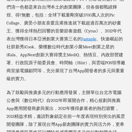
們清一色都是來自台灣本土的創業團隊，但各個都戰績輝
煌、得?無數，包括：全球下載量剛突破1700萬人次的Pic
Collage、廣受小朋友喜愛且甫推進就下載超過百萬次的砂畫
王、獲得全球熱烈回響的音樂節奏遊戲《Cytus》、2012年代
表台灣獲得日本亞洲創業大賽第三名的
Justaple
、快速崛起的
社群新秀iCook、榮獲數位時代創業小聚Meet創業之星的
iKala、AppNext創新大賽得獎主MediQ、熱情豆、內政部營建
署、行政院原子能委員會、時間軸（Hiiir)，與雲端POS領導廠
商宣揚電腦顧問等，充分展現了台灣App開發者的多元與重量
級的實力。
為了鼓勵與推廣多元的行動應用發展，主辦單位台北市電腦
公會與《數位時代》自2012年即展開合作，精心規劃與推薦
App應用開發商參與展出，2012年獲得參展者的熱烈迴響，
2013精益求精，邀請對象鎖定在前一年度表現特別突出的風雲
開發團隊，除了展現台灣App新創團隊的實力與活力外，更希